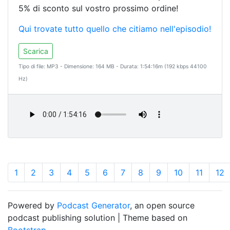
5% di sconto sul vostro prossimo ordine!
Qui trovate tutto quello che citiamo nell'episodio!
Scarica
Tipo di file: MP3 - Dimensione: 164 MB - Durata: 1:54:16m (192 kbps 44100
Hz)
1
2
3
4
5
6
7
8
9
10
11
12
Powered by
Podcast Generator
, an open source
podcast publishing solution | Theme based on