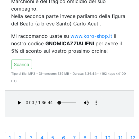
Marchioni e del tragico omicidio del suo
compagno.
Nella seconda parte invece parliamo della figura
del Beato (a breve Santo) Carlo Acuti.
Mi raccomando usate su
www.koro-shop.it
il
nostro codice
GNOMICAZZIALIENI
per avere il
5% di sconto sul vostro prossimo ordine!
Scarica
Tipo di file: MP3 - Dimensione: 139 MB - Durata: 1:36:44m (192 kbps 44100
Hz)
1
2
3
4
5
6
7
8
9
10
11
12